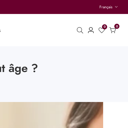
Français
0
0
0
s
Se
article
connecter
ut âge ?