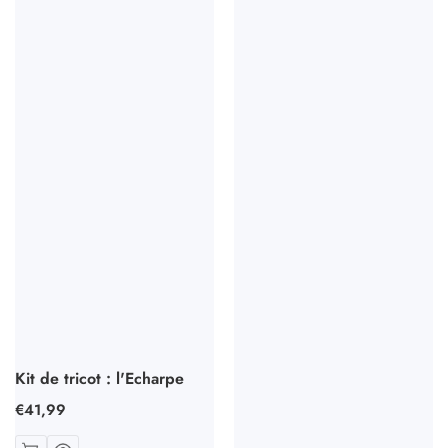
Kit de tricot : l'Echarpe
Prix
€41,99
habituel