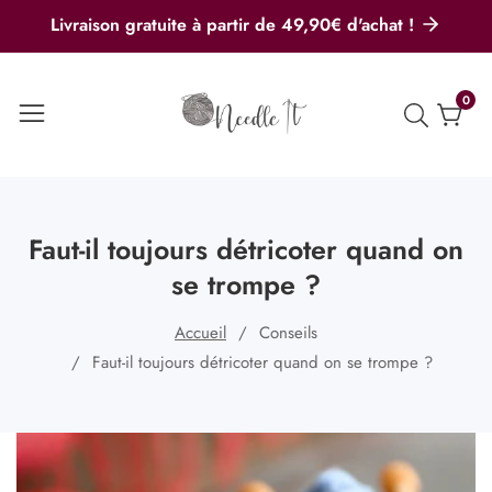
u
Livraison gratuite à partir de 49,90€ d'achat !
ontenu
0
0
artic
Faut-il toujours détricoter quand on
se trompe ?
Accueil
Conseils
Faut-il toujours détricoter quand on se trompe ?