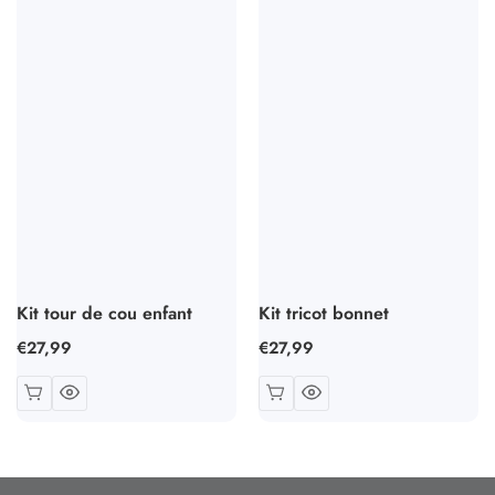
Kit tour de cou enfant
Kit tricot bonnet
Prix
€27,99
Prix
€27,99
habituel
habituel