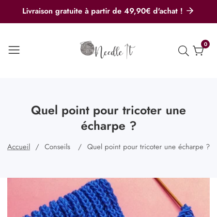
u
Livraison gratuite à partir de 49,90€ d'achat !
ontenu
0
0
artic
Quel point pour tricoter une
écharpe ?
Accueil
Conseils
Quel point pour tricoter une écharpe ?