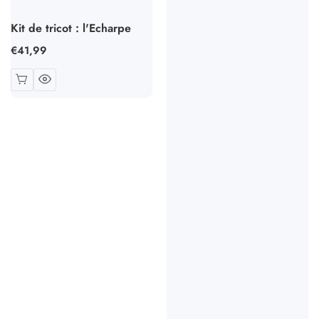
Kit de tricot : l'Echarpe
Prix
€41,99
habituel