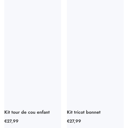
Kit tour de cou enfant
Kit tricot bonnet
Prix
€27,99
Prix
€27,99
habituel
habituel