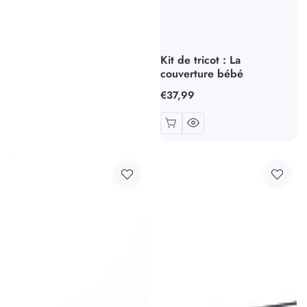
Kit de tricot : La
couverture bébé
Prix
€37,99
habituel