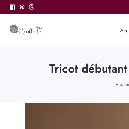
u
Facebook
Pinterest
Instagram
ontenu
Acc
Tricot débutant
Accuei