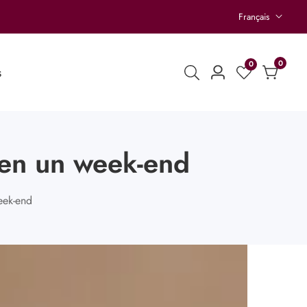
Français
0
0
0
s
Se
article
connecter
e en un week-end
week-end