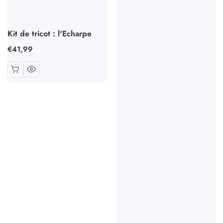
Kit de tricot : l'Echarpe
Prix
€41,99
habituel