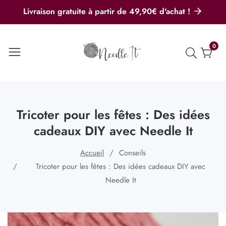
u
Livraison gratuite à partir de 49,90€ d'achat !
ontenu
0
0
artic
Tricoter pour les fêtes : Des idées
cadeaux DIY avec Needle It
Accueil
Conseils
Tricoter pour les fêtes : Des idées cadeaux DIY avec
Needle It