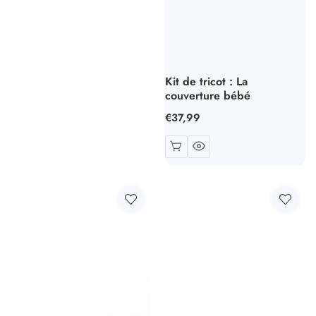
Kit de tricot : La
couverture bébé
Prix
€37,99
habituel